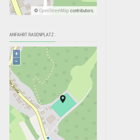
©
OpenStreetMap
contributors.
ANFAHRT RASENPLATZ :
+
−