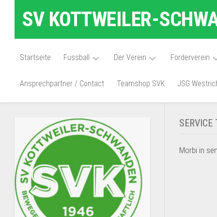
Skip
SV KOTTWEILER-SCHWAN
to
content
Startseite
Fussball
Der Verein
Förderverein
Ansprechpartner / Contact
Teamshop SVK
JSG Westric
1.
Vorstand
Beitrittserklär
Mannschaft
Förderverein
Beitragsordnung
2.Mannschaft
Vorstand
SERVICE 
Förderverein
Sportanlagen
1.
Mannschaft
Satzung
Mitglied
Morbi in sem
Frauen
Förderverein
werden
2.
Über
Schiedsrichter
Mannschaft
uns
Frauen
Vereinschronik