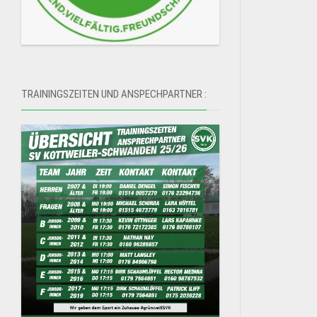
B-
Vereinssatzung
Juniorinnen
SVK
C-
Juniorinnen
D-
TRAININGSZEITEN UND ANSPECHPARTNER :
Juniorinnen
E-
Juniorinnen
F-
Juniorinnen
Mannschaftsspielpläne