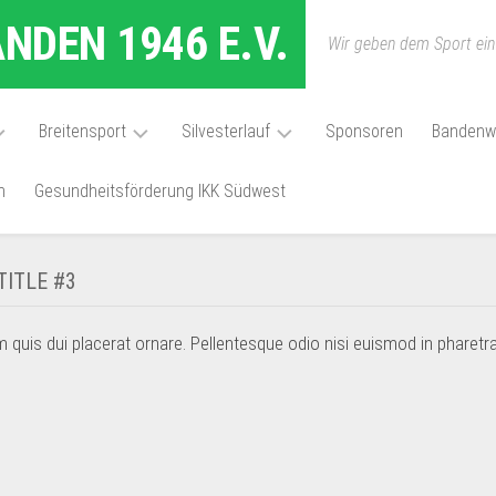
DEN 1946 E.V.
Wir geben dem Sport ei
Breitensport
Silvesterlauf
Sponsoren
Bandenw
h
Gesundheitsförderung IKK Südwest
ung
Bodyforming
Silvesterlauf
Anmeldung
Eltern-
Kind
Ausschreibung
TITLE #3
Turnen
Silvesterlauf
Kigakind-
English
 quis dui placerat ornare. Pellentesque odio nisi euismod in pharetra 
Turnen
Announcement
Kindersport
Ergebnisse
(Grundschulalter)
/
Results
Leichtathletik