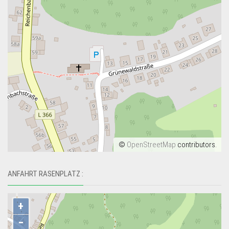
©
OpenStreetMap
contributors.
ANFAHRT RASENPLATZ :
+
−