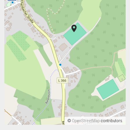
©
OpenStreetMap
contributors.