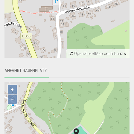
©
OpenStreetMap
contributors.
ANFAHRT RASENPLATZ :
+
−