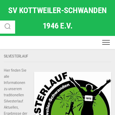
Skip
SV KOTTWEILER-SCHWANDEN
to
content
1946 E.V.
SILVESTERLAUF
Hier finden Sie
alle
Informationen
zu unserem
traditionellen
Silvesterlauf.
Aktuelles,
Ergebnisse der