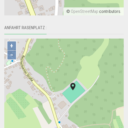
©
OpenStreetMap
contributors.
ANFAHRT RASENPLATZ :
+
−